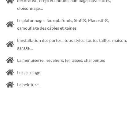
décorative, crépi et enduits, habillage, ouvertures,
cloisonnage…
Le plafonnage : faux plafonds, Staff®, Placostil®,
camouflage des câbles et gaines
L'installation des portes : tous styles, toutes tailles, maison,
garage…
La menuiserie : escaliers, terrasses, charpentes
Le carrelage
La peinture...
Je me charge de tout type de travaux, adaptés à toutes les pièces.
Contactez-moi pour en savoir plus.