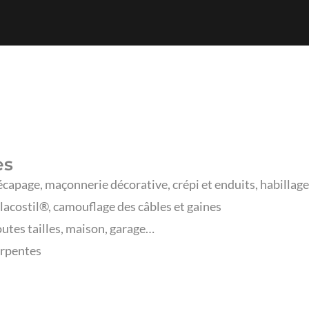
es
décapage, maçonnerie décorative, crépi et enduits, habillag
Placostil®, camouflage des câbles et gaines
toutes tailles, maison, garage…
harpentes