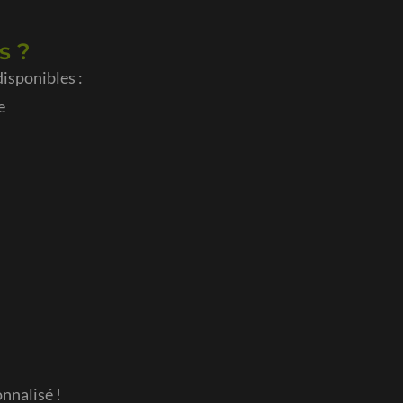
s ?
disponibles :
e
nnalisé !