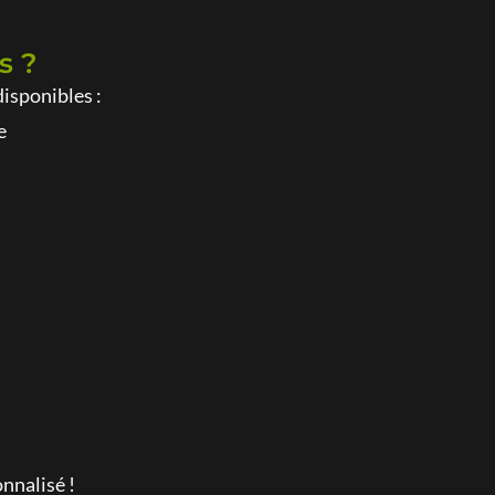
s ?
disponibles :
e
nnalisé !