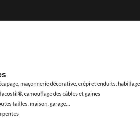
es
décapage, maçonnerie décorative, crépi et enduits, habillag
Placostil®, camouflage des câbles et gaines
toutes tailles, maison, garage…
harpentes