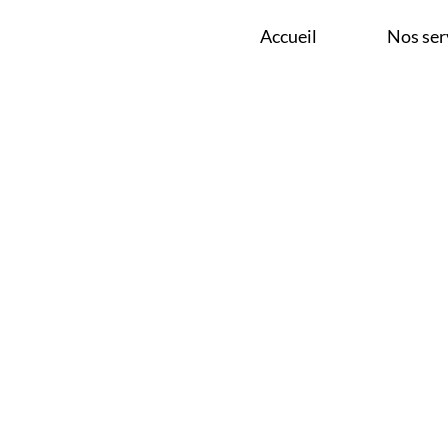
E À CHALEUR PRÈS D
Accueil
Nos ser