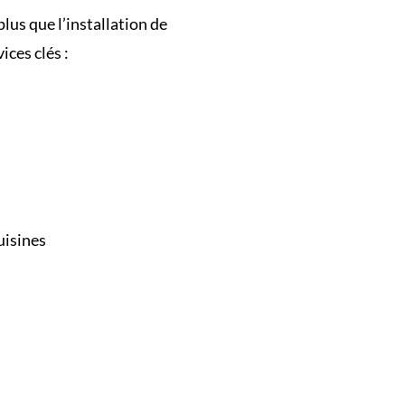
us que l’installation de
ces clés :
isines