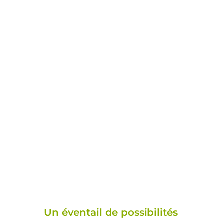
UN ACCOMPAGNEMENT COMPLET POUR
VOTRE CUISINE ÉQUIPÉE
Un éventail de possibilités