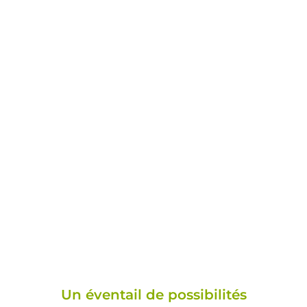
UN ACCOMPAGNEMENT COMPLET POUR
VOTRE CUISINE ÉQUIPÉE
Un éventail de possibilités