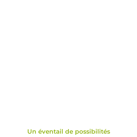
UN ACCOMPAGNEMENT COMPLET POUR
VOTRE CUISINE ÉQUIPÉE
Un éventail de possibilités