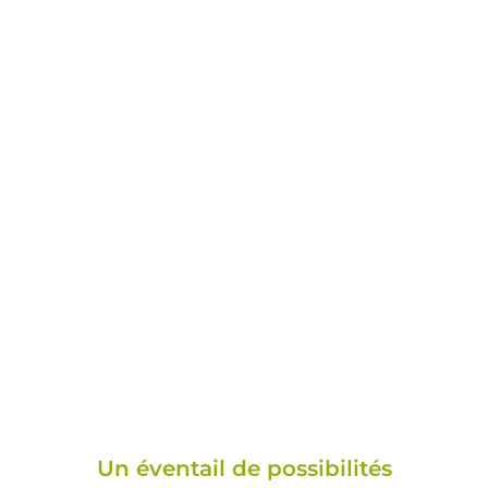
UN ACCOMPAGNEMENT COMPLET POUR
VOTRE CUISINE ÉQUIPÉE
Un éventail de possibilités