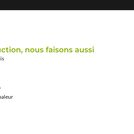
tion, nous faisons aussi
is
n
haleur