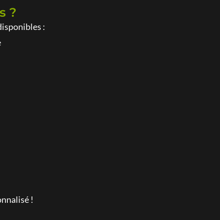
s ?
disponibles :
e
nnalisé !