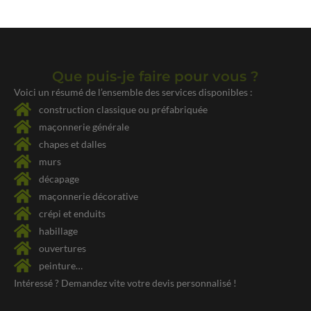
Que puis-je faire pour vous ?
Voici un résumé de l’ensemble des services disponibles :
construction classique ou préfabriquée
maçonnerie générale
chapes et dalles
murs
décapage
maçonnerie décorative
crépi et enduits
habillage
ouvertures
peinture…
Intéressé ? Demandez vite votre
devis personnalisé !